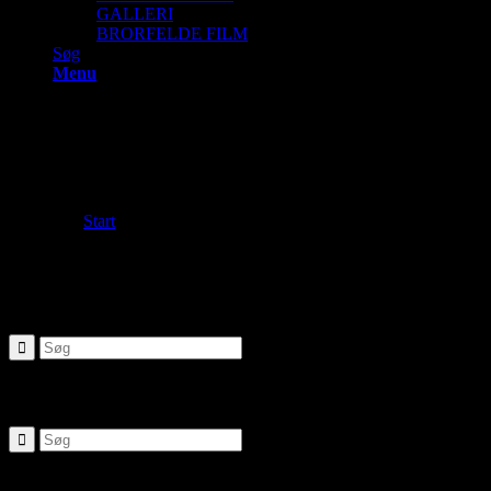
GALLERI
BRORFELDE FILM
Søg
Menu
To search the site please enter a
valid term
Du er her:
Start
/
Search results for ""
Ny søgning
If you are not happy with the results below please do another search
SØG
Seneste nyheder: