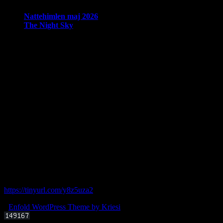
Nattehimlen maj 2026
The Night Sky
Om Brorfelde Astronomiske Vennekreds
På det historiske og fredede Observatorium med den smukke
placering midt i de Sjællandske Alper, finder du Brorfelde
Astronomiske Vennekreds, der siden sin stiftelse i 1994 har været en
aktiv amatørastronomisk forening på stedet.
Foreningen tilbyder en bred vifte af aktiviteter indenfor det
astronomiske felt. Har du interessen, men synes du at mangle viden,
tilbyder foreningen også forskellige begynderhold.
Hos Brorfelde Astronomiske Vennekreds vil der altid være nogen til
at tage godt imod dig - uanset om du er erfaren eller nybegynder.
Følg vores gruppe på facebook:
https://tinyurl.com/y8z5uza2
-
Enfold WordPress Theme by Kriesi