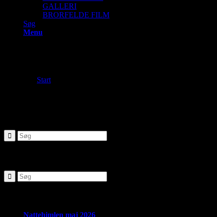
GALLERI
BRORFELDE FILM
Søg
Menu
To search the site please enter a
Du er her:
Start
/
Search results for ""
Ny søgning
If you are not happy with the results below please do another search
SØG
Seneste nyheder:
Nattehimlen maj 2026