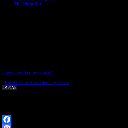
The Night Sky
Om Brorfelde Astronomiske Vennekreds
På det historiske og fredede Observatorium med den smukke placering 
amatørastronomisk forening på stedet.
Foreningen tilbyder en bred vifte af aktiviteter indenfor det astronom
Hos Brorfelde Astronomiske Vennekreds vil der altid være nogen til at
Følg vores gruppe på facebook:
https://tinyurl.com/y8z5uza2
-
Enfold WordPress Theme by Kriesi
Offentligt foredrag 3. september 2025 kl. 19.00
Kan livets molekylære byggesten dannes i det interstellare rum?