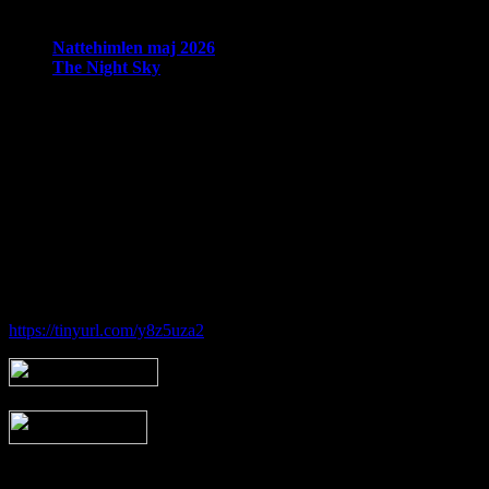
Seneste nyheder:
Nattehimlen maj 2026
The Night Sky
Om Brorfelde Astronomiske Vennekreds
På det historiske og fredede Observatorium med den smukke placering 
amatørastronomisk forening på stedet.
Foreningen tilbyder en bred vifte af aktiviteter indenfor det astronom
Hos Brorfelde Astronomiske Vennekreds vil der altid være nogen til at
Følg vores gruppe på facebook:
https://tinyurl.com/y8z5uza2
Arkiv