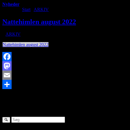
Nyheder
Du er her:
Start
/
ARKIV
/
Nattehimlen august 2022
Nattehimlen august 2022
/
i
ARKIV
/
af
Nattehimlen august 2022
Facebook
Mastodon
Email
https://www.brorfelde.eu/wp-content/uploads/2018/10/stjerneskud-
Share
09:29:35
Nattehimlen august 2022
SØG