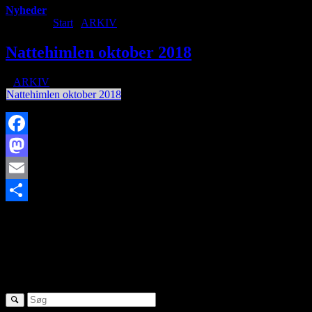
Nyheder
Du er her:
Start
/
ARKIV
/
Nattehimlen oktober 2018
Nattehimlen oktober 2018
/
i
ARKIV
/
af
Nattehimlen oktober 2018
Facebook
Mastodon
Email
https://www.brorfelde.eu/wp-content/uploads/2018/10/stjerneskud-
Share
1-e1609597391209.jpg
156
200
http://www.brorfelde.eu/wp-
content/uploads/2017/11/bav-favicon.png
2018-10-03
05:54:38
2019-01-03 09:37:57
Nattehimlen oktober 2018
SØG