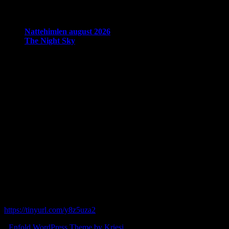
Seneste nyheder:
Nattehimlen august 2026
The Night Sky
Om Brorfelde Astronomiske Vennekreds
På det historiske og fredede Observatorium med den smukke
placering midt i de Sjællandske Alper, finder du Brorfelde
Astronomiske Vennekreds, der siden sin stiftelse i 1994 har været en
aktiv amatørastronomisk forening på stedet.
Foreningen tilbyder en bred vifte af aktiviteter indenfor det
astronomiske felt. Har du interessen, men synes du at mangle viden,
tilbyder foreningen også forskellige begynderhold.
Hos Brorfelde Astronomiske Vennekreds vil der altid være nogen til
at tage godt imod dig - uanset om du er erfaren eller nybegynder.
Følg vores gruppe på facebook:
https://tinyurl.com/y8z5uza2
-
Enfold WordPress Theme by Kriesi