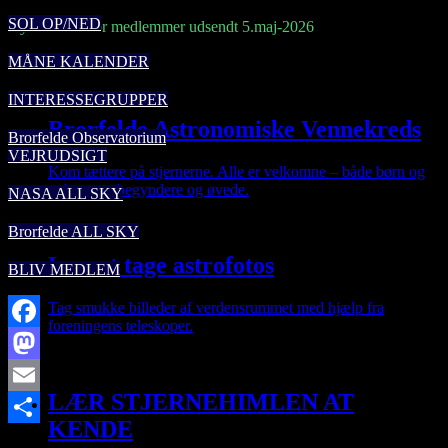
SOL OP/NED
Nyhedsbrev for medlemmer udsendt 5.maj-2026
Ajour 03.05. 2026
MÅNE KALENDER
INTERESSEGRUPPER
Brorfelde Astronomiske Vennekreds
Brorfelde Observatorium
VEJRUDSIGT
Kom tættere på stjernerne. Alle er velkomne – både børn og
voksne, nybegyndere og øvede.
NASA ALL SKY
Brorfelde ALL SKY
Lær at tage astrofotos
BLIV MEDLEM
Tag smukke billeder af verdensrummet med hjælp fra
foreningens teleskoper.
Facebook
Mastodon
LÆR STJERNEHIMLEN AT
Email
KENDE
Share