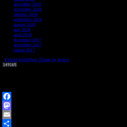
december 2018
november 2018
oktober 2018
september 2018
august 2018
maj 2018
april 2018
december 2017
november 2017
januar 2017
-
Enfold WordPress Theme by Kriesi
Offentligt foredrag 3. september 2025 kl. 19.00
Kan livets molekylære byggesten dannes i det interstellare rum?
Facebook
Mastodon
Email