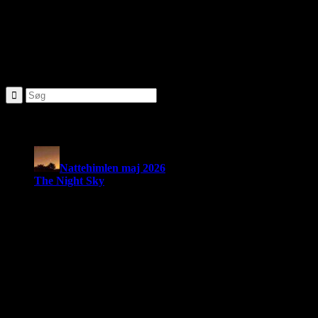
Share
936
http://www.brorfelde.eu/wp-content/uploads/2017/11/bav-
favicon.png
2021-04-07 15:01:54
2021-05-02
18:57:56
NATTEHIMLEN APRIL 2021
SØG
Seneste nyheder:
Nattehimlen maj 2026
The Night Sky
Om Brorfelde Astronomiske Vennekreds
På det historiske og fredede Observatorium med den smukke
placering midt i de Sjællandske Alper, finder du Brorfelde
Astronomiske Vennekreds, der siden sin stiftelse i 1994 har været en
aktiv amatørastronomisk forening på stedet.
Foreningen tilbyder en bred vifte af aktiviteter indenfor det
astronomiske felt. Har du interessen, men synes du at mangle viden,