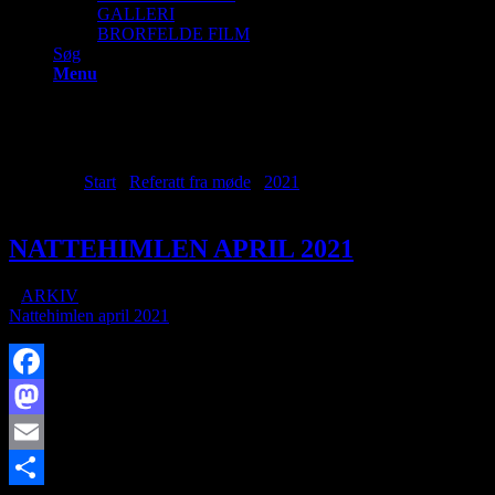
GALLERI
BRORFELDE FILM
Søg
Menu
Archive for month: april, 2021
Du er her:
Start
/
Referatt fra møde
/
2021
/
april
NATTEHIMLEN APRIL 2021
/
i
ARKIV
/
af
Nattehimlen april 2021
Facebook
Mastodon
Email
https://www.brorfelde.eu/wp-content/uploads/2019/10/BO.jpg
428