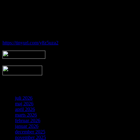
tilbyder foreningen også forskellige begynderhold.
Hos Brorfelde Astronomiske Vennekreds vil der altid være nogen til
at tage godt imod dig - uanset om du er erfaren eller nybegynder.
Følg vores gruppe på facebook:
https://tinyurl.com/y8z5uza2
Arkiv
juli 2026
maj 2026
april 2026
marts 2026
februar 2026
januar 2026
december 2025
november 2025