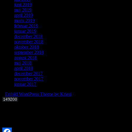
juni 2019
maj 2019
april 2019
marts 2019
februar 2019
januar 2019
december 2018
november 2018
oktober 2018
september 2018
august 2018
maj 2018
april 2018
december 2017
november 2017
januar 2017
-
Enfold WordPress Theme by Kriesi
Offentligt foredrag 3. september 2025 kl. 19.00
Kan livets molekylære byggesten dannes i det interstellare rum?