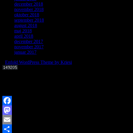
december 2018
november 2018
oktober 2018
september 2018
august 2018
maj 2018
april 2018
december 2017
november 2017
januar 2017
-
Enfold WordPress Theme by Kriesi
Offentligt foredrag 3. september 2025 kl. 19.00
Kan livets molekylære byggesten dannes i det interstellare rum?
Facebook
Mastodon
Email