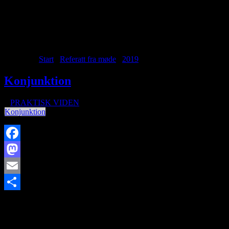
Archive for month: december,
2019
Du er her:
Start
/
Referatt fra møde
/
2019
/
december
Konjunktion
/
i
PRAKTISK VIDEN
/
af
Konjunktion
Facebook
Mastodon
Email
http://www.brorfelde.eu/wp-content/uploads/2017/11/bav-
Share
favicon.png
0
0
http://www.brorfelde.eu/wp-
content/uploads/2017/11/bav-favicon.png
2019-12-02
20:03:13
2022-04-03 22:18:53
Konjunktion