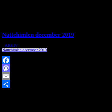
https://www.brorfelde.eu/wp-
Share
content/uploads/2019/12/DECEMBER.jpg
129
299
http://www.brorfelde.eu/wp-content/uploads/2017/11/bav-
favicon.png
2019-12-02 19:03:42
2019-12-30 10:08:36
December
2019
Nattehimlen december 2019
/
i
ARKIV
/
af
Nattehimlen december 2019
Facebook
Mastodon
Email
https://www.brorfelde.eu/wp-content/uploads/2018/10/stjerneskud-
Share
1-e1609597391209.jpg
156
200
http://www.brorfelde.eu/wp-
content/uploads/2017/11/bav-favicon.png
2019-12-02
18:42:52
2020-01-05 18:41:08
Nattehimlen december 2019