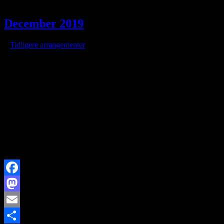
December 2019
/
i
Tidligere arrangementer
/
af
Medlemsmøder i december 2019 er aflyst
Foreningen vil være repræsenteret på Brorfelde Observatorium
Lørdag den 7. december kl. 16 -19
Søndag den 8. december kl. 16-19
Lørdag den 14. december kl. 16-19
Søndag den 15. december kl. 16-19
Facebook
Mastodon
Email