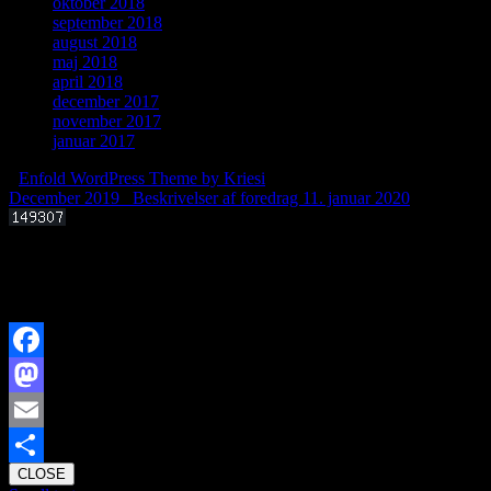
oktober 2018
september 2018
august 2018
maj 2018
april 2018
december 2017
november 2017
januar 2017
-
Enfold WordPress Theme by Kriesi
December 2019
Beskrivelser af foredrag 11. januar 2020
Offentligt foredrag 3. september 2025 kl. 19.00
Kan livets molekylære byggesten dannes i det interstellare rum?
Facebook
Mastodon
Email
CLOSE
Share