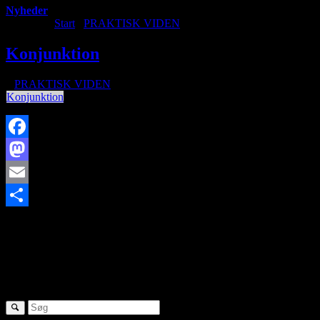
Nyheder
Du er her:
Start
/
PRAKTISK VIDEN
/
Konjunktion
Konjunktion
/
i
PRAKTISK VIDEN
/
af
Konjunktion
Facebook
Mastodon
Email
http://www.brorfelde.eu/wp-content/uploads/2017/11/bav-
Share
favicon.png
0
0
http://www.brorfelde.eu/wp-
content/uploads/2017/11/bav-favicon.png
2019-12-02
20:03:13
2022-04-03 22:18:53
Konjunktion
SØG