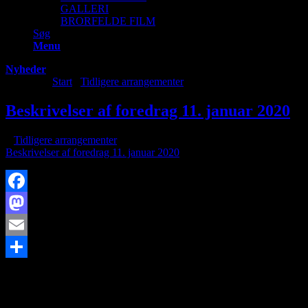
GALLERI
BRORFELDE FILM
Søg
Menu
Nyheder
Du er her:
Start
/
Tidligere arrangementer
/
Beskrivelser af foredrag 1
Beskrivelser af foredrag 11. januar 2020
/
i
Tidligere arrangementer
/
af
Beskrivelser af foredrag 11. januar 2020
Facebook
Mastodon
Email
https://www.brorfelde.eu/wp-content/uploads/2019/12/Foredragsmara
Share
16:01:09
Beskrivelser af foredrag 11. januar 2020
SØG