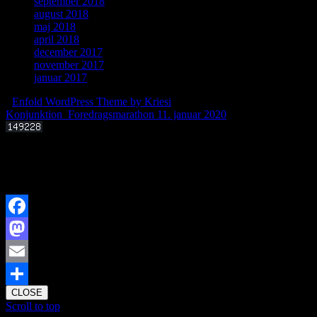
september 2018
august 2018
maj 2018
april 2018
december 2017
november 2017
januar 2017
-
Enfold WordPress Theme by Kriesi
Konjunktion
Foredragsmarathon 11. januar 2020
Offentligt foredrag 3. september 2025 kl. 19.00
Kan livets molekylære byggesten dannes i det interstellare rum?
Facebook
Mastodon
Email
CLOSE
Share
Scroll to top