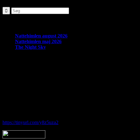
Seneste nyheder:
Nattehimlen august 2026
Nattehimlen maj 2026
The Night Sky
Om Brorfelde Astronomiske Vennekreds
På det historiske og fredede Observatorium med den smukke placering 
amatørastronomisk forening på stedet.
Foreningen tilbyder en bred vifte af aktiviteter indenfor det astronom
Hos Brorfelde Astronomiske Vennekreds vil der altid være nogen til at
Følg vores gruppe på facebook:
https://tinyurl.com/y8z5uza2