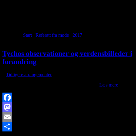
Archive for month: november,
2017
Du er her:
Start
/
Referatt fra møde
/
2017
/
november
Tychos observationer og verdensbilleder i
forandring
/
i
Tidligere arrangementer
/
af
DATO & TID:
Onsdag 13 december 2017 kl. 19
Læs mere
Facebook
Mastodon
Email
https://www.brorfelde.eu/wp-content/uploads/2017/11/Arr-Tycho-