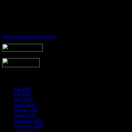
Hos Brorfelde Astronomiske Vennekreds vil der altid være nogen til
at tage godt imod dig - uanset om du er erfaren eller nybegynder.
Følg vores gruppe på facebook:
https://tinyurl.com/y8z5uza2
Arkiv
juli 2026
maj 2026
april 2026
marts 2026
februar 2026
januar 2026
december 2025
november 2025
oktober 2025