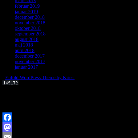
marts 2019
februar 2019
januar 2019
december 2018
november 2018
oktober 2018
september 2018
august 2018
maj 2018
april 2018
december 2017
november 2017
januar 2017
-
Enfold WordPress Theme by Kriesi
Offentligt foredrag 3. september 2025 kl. 19.00
Kan livets molekylære byggesten dannes i det interstellare rum?
Facebook
Mastodon