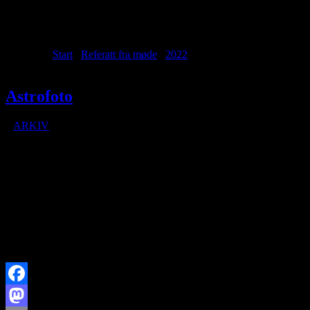
Archive for month: maj, 2022
Du er her:
Start
/
Referatt fra møde
/
2022
/
maj
Astrofoto
/
i
ARKIV
/
af
Astrofoto 18 maj og 25 maj 2022
Gennemgang af system og Asiair Pro, hvis ønskes.
Gennemgang af Darks, Flats og lights, stacking og farvekalibrering
med Siril. (Gratis program )
Der vil være et lille sæt data, der kan bruges.
Grundlæggende billedbearbejdning i Gimp (også gratis program)
Facebook