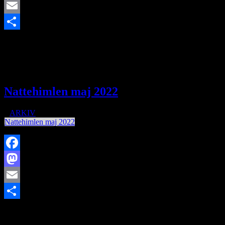
Mastodon
Email
https://www.brorfelde.eu/wp-content/uploads/2022/05/IMG-001-
Share
1.jpg
114
128
http://www.brorfelde.eu/wp-
content/uploads/2017/11/bav-favicon.png
2022-05-16
16:02:22
2022-06-02 09:02:58
Astrofoto
Nattehimlen maj 2022
/
i
ARKIV
/
af
Nattehimlen maj 2022
Facebook
Mastodon
Email
https://www.brorfelde.eu/wp-content/uploads/2018/10/stjerneskud-
Share
1-e1609597391209.jpg
156
200
http://www.brorfelde.eu/wp-
content/uploads/2017/11/bav-favicon.png
2022-05-02