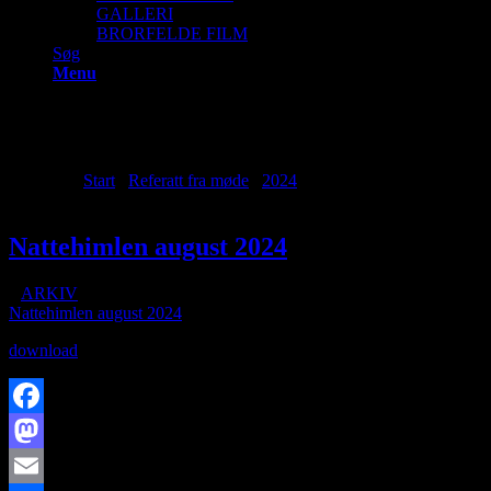
GALLERI
BRORFELDE FILM
Søg
Menu
Archive for month: august, 202
Du er her:
Start
/
Referatt fra møde
/
2024
/
august
Nattehimlen august 2024
/
i
ARKIV
/
af
Nattehimlen august 2024
download
Facebook
Mastodon