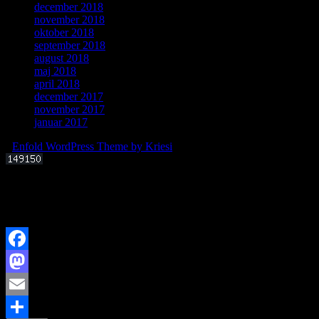
december 2018
november 2018
oktober 2018
september 2018
august 2018
maj 2018
april 2018
december 2017
november 2017
januar 2017
-
Enfold WordPress Theme by Kriesi
Offentligt foredrag 3. september 2025 kl. 19.00
Kan livets molekylære byggesten dannes i det interstellare rum?
Facebook
Mastodon
Email