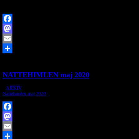
Udgivet 2. maj 2020
Facebook
Mastodon
Email
https://www.brorfelde.eu/wp-content/uploads/2020/05/MAJ.jpg
129
Share
NATTEHIMLEN maj 2020
/
i
ARKIV
/
af
Nattehimlen maj 2020
Facebook
Mastodon
Email