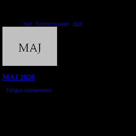
Archive for month: maj, 2020
Du er her:
Start
/
Referatt fra møde
/
2020
/
maj
MAJ 2020
/
i
Tidligere arrangementer
/
af
Brorfelde Observatorium er fortsat lukket ned. Foreningen kan aktuelt
ikke anvende Astronomernes Hus, så alle møder er aflyst.
Der er udsendt nærmere beskrivelse via medlemsmail til medlemmern
Så snart der optræder ændringer, vil du kunne læse om det her.