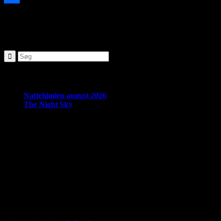
https://www.brorfelde.eu/wp-content/uploads/2018/09/grundlæggende
Share
10:09:32
NATTEHIMLEN maj 2020
SØG
Seneste nyheder:
Nattehimlen august 2026
The Night Sky
Om Brorfelde Astronomiske Vennekreds
På det historiske og fredede Observatorium med den smukke placering 
amatørastronomisk forening på stedet.
Foreningen tilbyder en bred vifte af aktiviteter indenfor det astronom
Hos Brorfelde Astronomiske Vennekreds vil der altid være nogen til at
Følg vores gruppe på facebook: