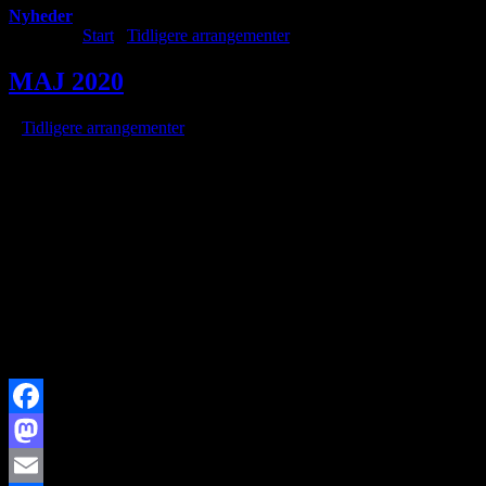
Nyheder
Du er her:
Start
/
Tidligere arrangementer
/
MAJ 2020
MAJ 2020
/
i
Tidligere arrangementer
/
af
Brorfelde Observatorium er fortsat lukket ned. Foreningen kan
aktuelt heller
ikke anvende Astronomernes Hus, så alle møder er aflyst.
Der er udsendt nærmere beskrivelse via medlemsmail til
medlemmerne.
Så snart der optræder ændringer, vil du kunne læse om det her.
Udgivet 2. maj 2020
Facebook
Mastodon