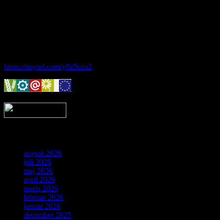
tilbyder foreningen også forskellige begynderhold.
Hos Brorfelde Astronomiske Vennekreds vil der altid være nogen til
at tage godt imod dig - uanset om du er erfaren eller nybegynder.
Følg vores gruppe på facebook:
https://tinyurl.com/y8z5uza2
Arkiv
august 2026
juli 2026
maj 2026
april 2026
marts 2026
februar 2026
januar 2026
december 2025