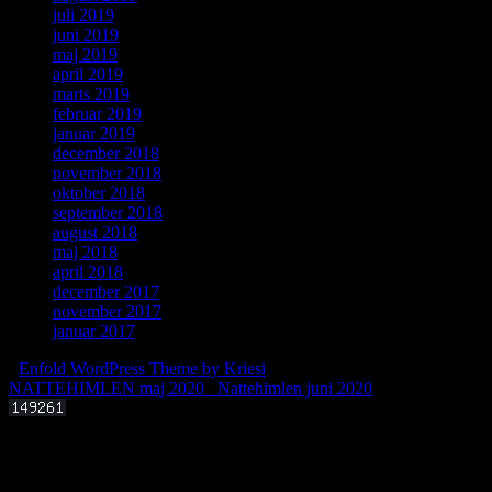
juli 2019
juni 2019
maj 2019
april 2019
marts 2019
februar 2019
januar 2019
december 2018
november 2018
oktober 2018
september 2018
august 2018
maj 2018
april 2018
december 2017
november 2017
januar 2017
-
Enfold WordPress Theme by Kriesi
NATTEHIMLEN maj 2020
Nattehimlen juni 2020
Offentligt foredrag 3. september 2025 kl. 19.00
Kan livets molekylære byggesten dannes i det interstellare rum?