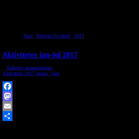
Archive for month: januar,
2017
Du er her:
Start
/
Referatt fra møde
/
2017
/
januar
Aktiviteter jan-jul 2017
/
i
Tidligere arrangementer
/
af
Aktiviteter 2017 januar - juni
Facebook
Mastodon
Email
https://www.brorfelde.eu/wp-content/uploads/2017/11/img-4-1.jpg
Share
272
408
http://www.brorfelde.eu/wp-content/uploads/2017/11/bav-
favicon.png
2017-01-18 20:36:35
2018-01-13 09:37:53
Aktiviteter