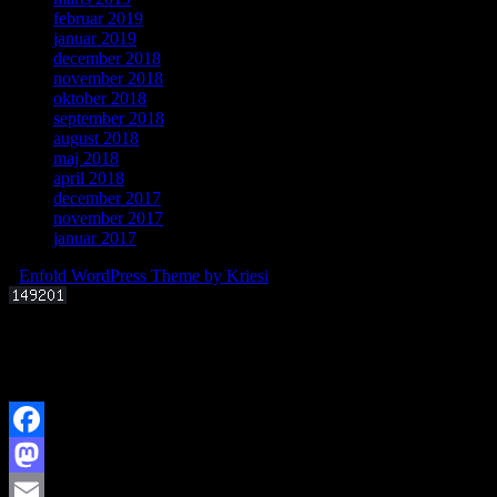
februar 2019
januar 2019
december 2018
november 2018
oktober 2018
september 2018
august 2018
maj 2018
april 2018
december 2017
november 2017
januar 2017
-
Enfold WordPress Theme by Kriesi
Offentligt foredrag 3. september 2025 kl. 19.00
Kan livets molekylære byggesten dannes i det interstellare rum?
Facebook
Mastodon