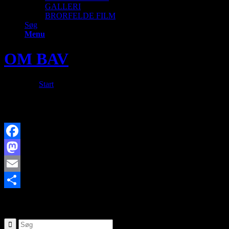
GALLERI
BRORFELDE FILM
Søg
Menu
OM BAV
Du er her:
Start
/
OM BAV
Facebook
Mastodon
Email
Share
SØG