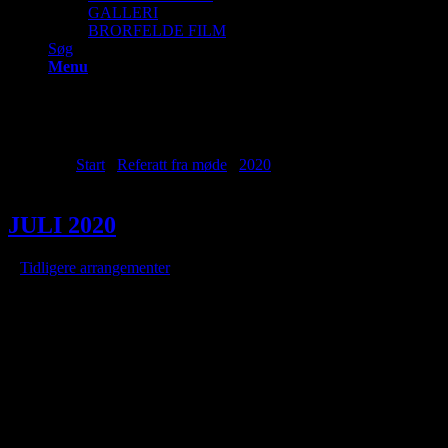
GALLERI
BRORFELDE FILM
Søg
Menu
Archive for month: juli, 2020
Du er her:
Start
/
Referatt fra møde
/
2020
/
juli
JULI 2020
/
i
Tidligere arrangementer
/
af
Foreningen har genoptaget sine aktiviteter. Det sker naturligvis med
overholdelse af de aktuelle regler i forbindelse med Covid-19
Onsdag 1. juli Møde uden dagsorden
Onsdag 8. juli Møde uden dagsorden
Onsdag 15. juli Møde uden dagsorden