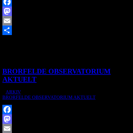
Facebook
Mastodon
Email
https://www.brorfelde.eu/wp-content/uploads/2018/12/baggrund-
Share
foredrag.jpg
254
180
http://www.brorfelde.eu/wp-
content/uploads/2017/11/bav-favicon.png
2020-07-03
23:17:46
2020-08-02 15:35:33
NATTEHIMLEN JULI 2020
BRORFELDE OBSERVATORIUM
AKTUELT
/
i
ARKIV
/
af
BRORFELDE OBSERVATORIUM AKTUELT
Facebook
Mastodon