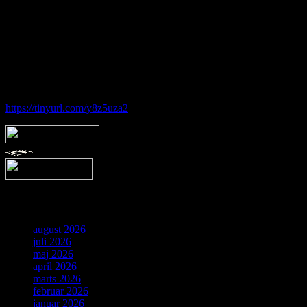
astronomiske felt. Har du interessen, men synes du at mangle viden,
tilbyder foreningen også forskellige begynderhold.
Hos Brorfelde Astronomiske Vennekreds vil der altid være nogen til
at tage godt imod dig - uanset om du er erfaren eller nybegynder.
Følg vores gruppe på facebook:
https://tinyurl.com/y8z5uza2
Arkiv
august 2026
juli 2026
maj 2026
april 2026
marts 2026
februar 2026
januar 2026