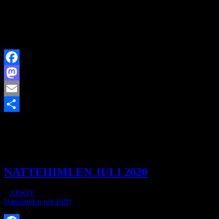
Onsdag 22. juli Møde uden dagsorden
Onsdag 29. juli Møde uden dagsorden
Møderne indledes kl. 19.00
Facebook
Mastodon
Email
https://www.brorfelde.eu/wp-content/uploads/2020/07/JULI-
Share
2020.jpg
129
299
http://www.brorfelde.eu/wp-
content/uploads/2017/11/bav-favicon.png
2020-07-03
23:31:46
2020-08-02 16:12:32
JULI 2020
NATTEHIMLEN JULI 2020
/
i
ARKIV
/
af
Nattehimlen juli 2020