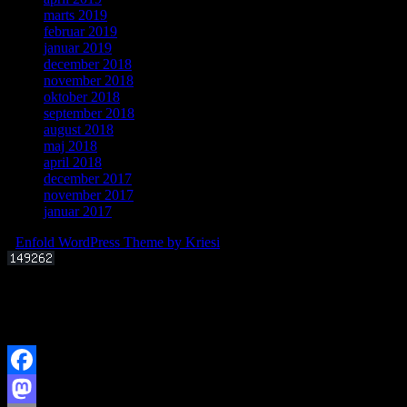
marts 2019
februar 2019
januar 2019
december 2018
november 2018
oktober 2018
september 2018
august 2018
maj 2018
april 2018
december 2017
november 2017
januar 2017
-
Enfold WordPress Theme by Kriesi
Offentligt foredrag 3. september 2025 kl. 19.00
Kan livets molekylære byggesten dannes i det interstellare rum?
Facebook