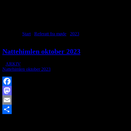
Archive for month: oktober,
2023
Du er her:
Start
/
Referatt fra møde
/
2023
/
oktober
Nattehimlen oktober 2023
/
i
ARKIV
/
af
Nattehimlen oktober 2023
Facebook
Mastodon
Email
https://www.brorfelde.eu/wp-content/uploads/2018/12/baggrund-
Share
foredrag.jpg
254
180
http://www.brorfelde.eu/wp-
content/uploads/2017/11/bav-favicon.png
2023-10-02