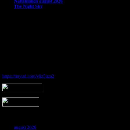
Nattehimlen august 2026
The Night Sky
Om Brorfelde Astronomiske Vennekreds
På det historiske og fredede Observatorium med den smukke placering 
amatørastronomisk forening på stedet.
Foreningen tilbyder en bred vifte af aktiviteter indenfor det astronom
Hos Brorfelde Astronomiske Vennekreds vil der altid være nogen til at
Følg vores gruppe på facebook:
https://tinyurl.com/y8z5uza2
Arkiv
august 2026