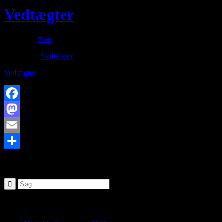
Vedtægter
Du er her:
Start
/
Vedtægter
Download:
Vedtægter
Vedtægter
Facebook
Mastodon
Email
Share
SØG
Seneste nyheder: