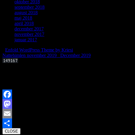
oktober 2018
september 2018
august 2018
maj 2018
april 2018
december 2017
november 2017
januar 2017
-
Enfold WordPress Theme by Kriesi
Nattehimlen november 2019
December 2019
Offentligt foredrag 3. september 2025 kl. 19.00
Kan livets molekylære byggesten dannes i det interstellare rum?
Facebook
Mastodon
Email
CLOSE
Share