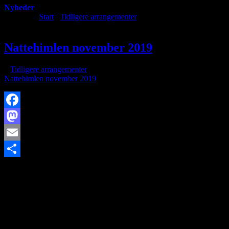
Nyheder
Du er her:
Start
/
Tidligere arrangementer
/
Nattehimlen november
2019
Nattehimlen november 2019
/
i
Tidligere arrangementer
/
af
Nattehimlen november 2019
Facebook
Mastodon
Email
https://www.brorfelde.eu/wp-
Share
content/uploads/2017/11/67381509_ml.jpg
1119
1678
http://www.brorfelde.eu/wp-content/uploads/2017/11/bav-
favicon.png
2019-11-03 11:03:36
2019-12-02 18:44:17
Nattehimlen
november 2019
SØG