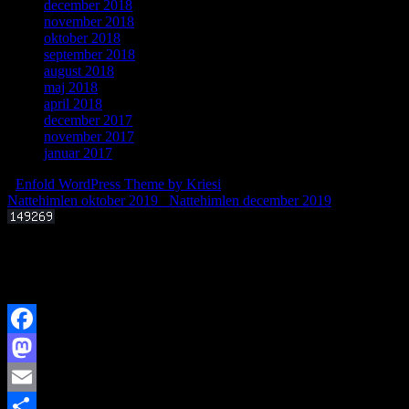
december 2018
november 2018
oktober 2018
september 2018
august 2018
maj 2018
april 2018
december 2017
november 2017
januar 2017
-
Enfold WordPress Theme by Kriesi
Nattehimlen oktober 2019
Nattehimlen december 2019
Offentligt foredrag 3. september 2025 kl. 19.00
Kan livets molekylære byggesten dannes i det interstellare rum?
Facebook
Mastodon
Email