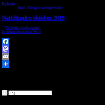
Nyheder
Du er her:
Start
/
Tidligere arrangementer
/
Nattehimlen oktober 2019
Nattehimlen oktober 2019
/
i
Tidligere arrangementer
/
af
Nattehimlen oktober 2019
Facebook
Mastodon
Email
https://www.brorfelde.eu/wp-content/uploads/2018/10/stjerneskud-
Share
10:42:07
Nattehimlen oktober 2019
SØG
Seneste nyheder: