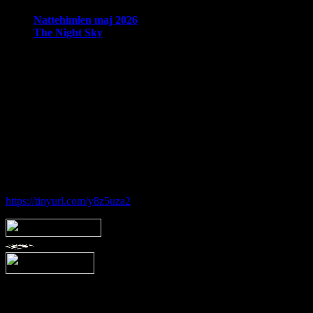
Nattehimlen maj 2026
The Night Sky
Om Brorfelde Astronomiske Vennekreds
På det historiske og fredede Observatorium med den smukke placering 
amatørastronomisk forening på stedet.
Foreningen tilbyder en bred vifte af aktiviteter indenfor det astronom
Hos Brorfelde Astronomiske Vennekreds vil der altid være nogen til at
Følg vores gruppe på facebook:
https://tinyurl.com/y8z5uza2
Arkiv