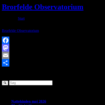
Brorfelde Observatorium
Du er her:
Start
/
Brorfelde Observatorium
Aktiviteter på Brorfelde Observatorium
Brorfelde Observatorium
Facebook
Mastodon
Email
Share
SØG
Seneste nyheder:
Nattehimlen maj 2026