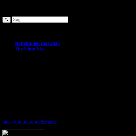
SØG
Seneste nyheder:
Nattehimlen maj 2026
The Night Sky
Om Brorfelde Astronomiske Vennekreds
På det historiske og fredede Observatorium med den smukke placering 
amatørastronomisk forening på stedet.
Foreningen tilbyder en bred vifte af aktiviteter indenfor det astronom
Hos Brorfelde Astronomiske Vennekreds vil der altid være nogen til at
Følg vores gruppe på facebook:
https://tinyurl.com/y8z5uza2