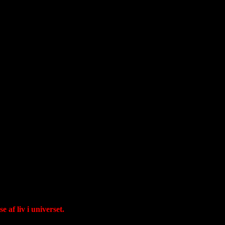
dog stadig
te huller
ys på sin kant.
r vi ned i
den gængse
mer de
e giganter
 afrunding
ige svære
ppe fra
ed en
erset
bliver
 af liv i universet.