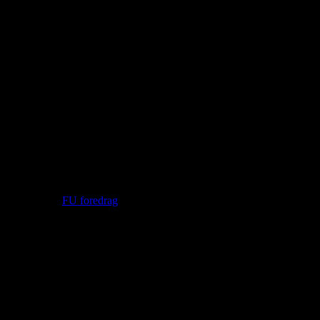
lløse har foreningen udarbejdet
ne februar, marts, april og maj.
ekte link her:
FU foredrag
dsolgt).
abat.