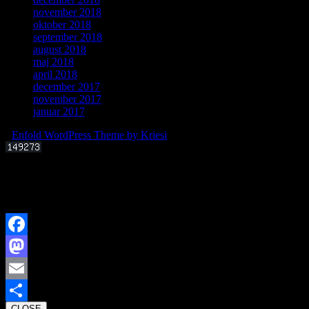
november 2018
oktober 2018
september 2018
august 2018
maj 2018
april 2018
december 2017
november 2017
januar 2017
-
Enfold WordPress Theme by Kriesi
Offentligt foredrag 3. september 2025 kl. 19.00
Kan livets molekylære byggesten dannes i det interstellare rum?
Facebook
Mastodon
Email
CLOSE