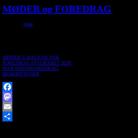
MØDER og FOREDRAG
Du er her:
Start
/
MØDER og FOREDRAG
Arrangementer
MØDER 2. HALVÅR 2026
FOREDRAG EFTERÅRET 2026
MARATHONFOREDRAG
BESKRIVELSER
Facebook
Mastodon
Email
Share
SØG