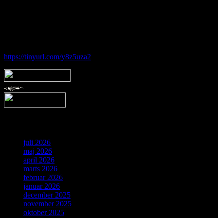
Hos Brorfelde Astronomiske Vennekreds vil der altid være nogen til
at tage godt imod dig - uanset om du er erfaren eller nybegynder.
Følg vores gruppe på facebook:
https://tinyurl.com/y8z5uza2
Arkiv
juli 2026
maj 2026
april 2026
marts 2026
februar 2026
januar 2026
december 2025
november 2025
oktober 2025