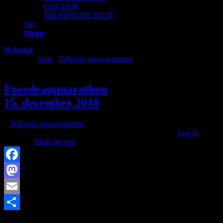
GALLERI
BRORFELDE FILM
Søg
Menu
Nyheder
Du er her:
Start
/
Tidligere arrangementer
/
Foredragsmarathon
15. december...
Foredragsmarathon
15. december 2018
/
i
Tidligere arrangementer
/
af
You need to be logged in to view this content. Venligst
Log In
. Ikke
medlem?
Meld dig ind
Facebook
Mastodon
Email
https://www.brorfelde.eu/wp-
Share