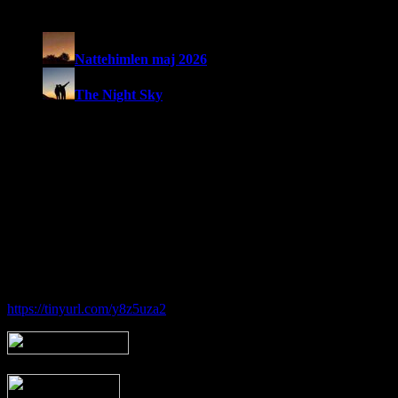
Seneste nyheder:
Nattehimlen maj 2026
The Night Sky
Om Brorfelde Astronomiske Vennekreds
På det historiske og fredede Observatorium med den smukke placering 
amatørastronomisk forening på stedet.
Foreningen tilbyder en bred vifte af aktiviteter indenfor det astronom
Hos Brorfelde Astronomiske Vennekreds vil der altid være nogen til at
Følg vores gruppe på facebook:
https://tinyurl.com/y8z5uza2