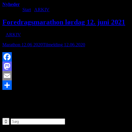
Nyheder
Du er her:
Start
/
ARKIV
/
Foredragsmarathon lørdag 12. juni 2021
Foredragsmarathon lørdag 12. juni 2021
/
i
ARKIV
/
af
Marathon 12.06 2020
Tilmelding 12.06.2020
Facebook
Mastodon
Email
https://www.brorfelde.eu/wp-content/uploads/2021/04/L26A5009.jpg
Share
09:11:34
Foredragsmarathon lørdag 12. juni 2021
SØG