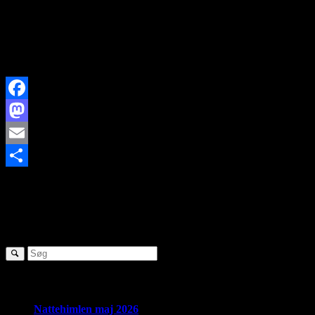
11. juni 2020
Facebook
Mastodon
Email
https://www.brorfelde.eu/wp-content/uploads/2020/06/juni-2020.jpg
Share
129
299
http://www.brorfelde.eu/wp-content/uploads/2017/11/bav-
favicon.png
2020-06-02 10:30:57
2020-07-03 23:36:40
Juni 2020
SØG
Seneste nyheder:
Nattehimlen maj 2026