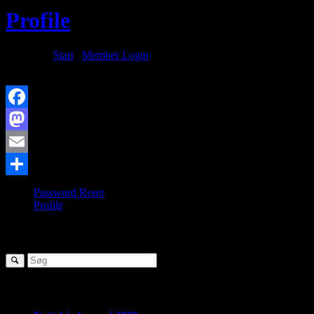
Profile
Du er her:
Start
/
Member Login
/
Profile
Du er ikke logget ind.
Facebook
Mastodon
Email
Share
Password Reset
Profile
SØG
Seneste nyheder: