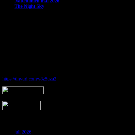
Nattehimlen maj 2026
The Night Sky
Om Brorfelde Astronomiske Vennekreds
På det historiske og fredede Observatorium med den smukke placering 
amatørastronomisk forening på stedet.
Foreningen tilbyder en bred vifte af aktiviteter indenfor det astronom
Hos Brorfelde Astronomiske Vennekreds vil der altid være nogen til at
Følg vores gruppe på facebook:
https://tinyurl.com/y8z5uza2
Arkiv
juli 2026