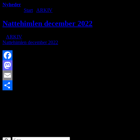
Nyheder
Du er her:
Start
/
ARKIV
/
Nattehimlen december 2022
Nattehimlen december 2022
/
i
ARKIV
/
af
Nattehimlen december 2022
Facebook
Mastodon
Email
https://www.brorfelde.eu/wp-
Share
content/uploads/2018/09/grundlæggende-astronomi.jpg
159
280
http://www.brorfelde.eu/wp-content/uploads/2017/11/bav-
favicon.png
2022-12-02 22:00:48
2023-01-01 11:16:33
Nattehimlen
december 2022
SØG