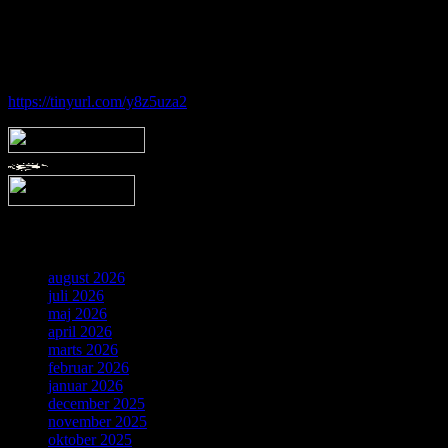
Hos Brorfelde Astronomiske Vennekreds vil der altid være nogen til
at tage godt imod dig - uanset om du er erfaren eller nybegynder.
Følg vores gruppe på facebook:
https://tinyurl.com/y8z5uza2
Arkiv
august 2026
juli 2026
maj 2026
april 2026
marts 2026
februar 2026
januar 2026
december 2025
november 2025
oktober 2025