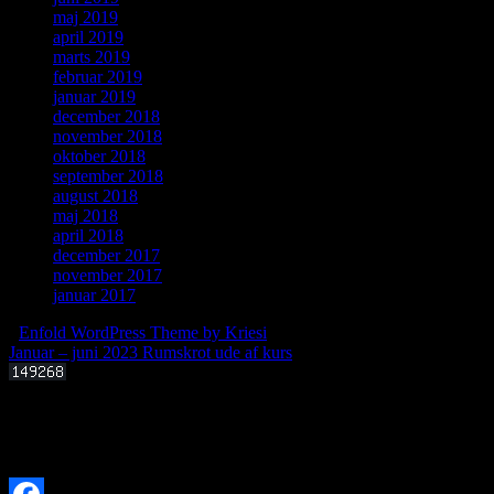
maj 2019
april 2019
marts 2019
februar 2019
januar 2019
december 2018
november 2018
oktober 2018
september 2018
august 2018
maj 2018
april 2018
december 2017
november 2017
januar 2017
-
Enfold WordPress Theme by Kriesi
Januar – juni 2023
Rumskrot ude af kurs
Offentligt foredrag 3. september 2025 kl. 19.00
Kan livets molekylære byggesten dannes i det interstellare rum?