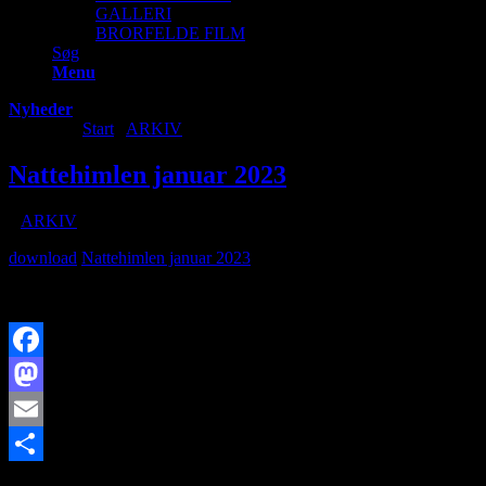
GALLERI
BRORFELDE FILM
Søg
Menu
Nyheder
Du er her:
Start
/
ARKIV
/
Nattehimlen januar 2023
Nattehimlen januar 2023
/
i
ARKIV
/
af
download
Nattehimlen januar 2023
Facebook
Mastodon
Email
https://www.brorfelde.eu/wp-content/uploads/2018/12/baggrund-
Share