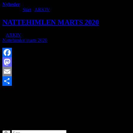
Nyheder
Du er her:
Start
/
ARKIV
/
NATTEHIMLEN MARTS 2020
NATTEHIMLEN MARTS 2020
/
i
ARKIV
/
af
Nattehimlen marts 2020
Facebook
Mastodon
Email
https://www.brorfelde.eu/wp-
Share
content/uploads/2018/09/grundlæggende-astronomi.jpg
159
280
http://www.brorfelde.eu/wp-content/uploads/2017/11/bav-
favicon.png
2020-03-02 19:09:09
2020-04-04
11:08:52
NATTEHIMLEN MARTS 2020
SØG