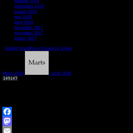
oktober 2018
september 2018
august 2018
maj 2018
april 2018
december 2017
november 2017
januar 2017
-
Enfold WordPress Theme by Kriesi
Marts 2020
April 2020
Offentligt foredrag 3. september 2025 kl. 19.00
Kan livets molekylære byggesten dannes i det interstellare rum?
Facebook
Mastodon