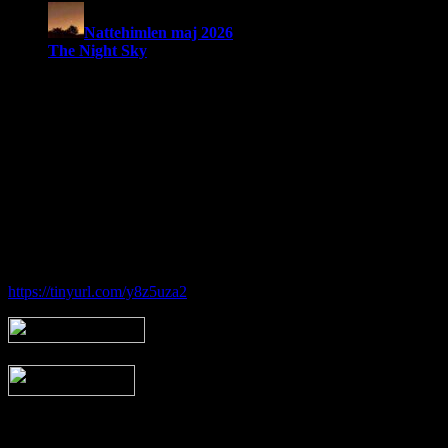
Nattehimlen maj 2026
The Night Sky
Om Brorfelde Astronomiske Vennekreds
På det historiske og fredede Observatorium med den smukke placering 
amatørastronomisk forening på stedet.
Foreningen tilbyder en bred vifte af aktiviteter indenfor det astronom
Hos Brorfelde Astronomiske Vennekreds vil der altid være nogen til at
Følg vores gruppe på facebook:
https://tinyurl.com/y8z5uza2
Arkiv