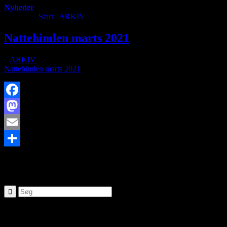
Nyheder
Du er her:
Start
/
ARKIV
/
Nattehimlen marts 2021
Nattehimlen marts 2021
/
i
ARKIV
/
af
Nattehimlen marts 2021
Facebook
Mastodon
Email
https://www.brorfelde.eu/wp-content/uploads/2019/10/BO.jpg
428
93
Share
SØG
Seneste nyheder: