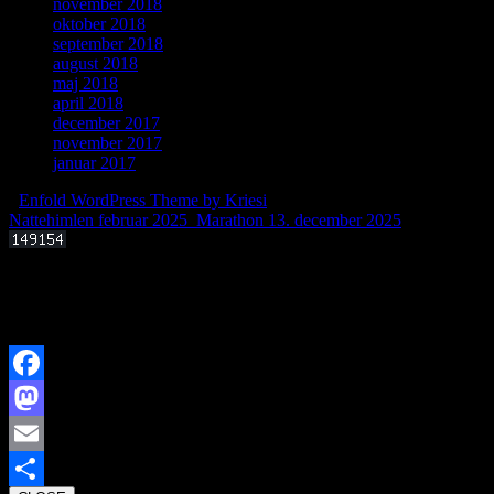
november 2018
oktober 2018
september 2018
august 2018
maj 2018
april 2018
december 2017
november 2017
januar 2017
-
Enfold WordPress Theme by Kriesi
Nattehimlen februar 2025
Marathon 13. december 2025
Offentligt foredrag 3. september 2025 kl. 19.00
Kan livets molekylære byggesten dannes i det interstellare rum?
Facebook
Mastodon
Email