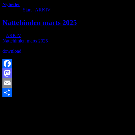
Nyheder
Du er her:
Start
/
ARKIV
/
Nattehimlen marts 2025
Nattehimlen marts 2025
/
i
ARKIV
/
af
Nattehimlen marts 2025
download
Facebook
Mastodon
Email
https://www.brorfelde.eu/wp-content/uploads/2020/02/Er-vi-alene-
Share
billede.jpg
113
186
http://www.brorfelde.eu/wp-
content/uploads/2017/11/bav-favicon.png
2025-03-04
16:52:10
2025-04-02 15:06:09
Nattehimlen marts 2025
SØG