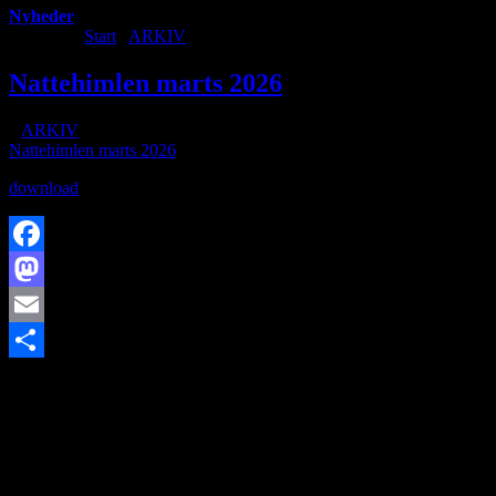
Nyheder
Du er her:
Start
/
ARKIV
/
Nattehimlen marts 2026
Nattehimlen marts 2026
/
i
ARKIV
/
af
Nattehimlen marts 2026
download
Facebook
Mastodon
Email
https://www.brorfelde.eu/wp-content/uploads/2018/12/BAV-logo-
Share
2.jpg
192
320
http://www.brorfelde.eu/wp-
content/uploads/2017/11/bav-favicon.png
2026-03-01
18:03:25
2026-04-12 18:14:25
Nattehimlen marts 2026
SØG