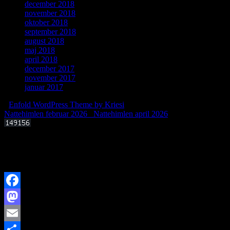
december 2018
november 2018
oktober 2018
september 2018
august 2018
maj 2018
april 2018
december 2017
november 2017
januar 2017
-
Enfold WordPress Theme by Kriesi
Nattehimlen februar 2026
Nattehimlen april 2026
Offentligt foredrag 3. september 2025 kl. 19.00
Kan livets molekylære byggesten dannes i det interstellare rum?
Facebook
Mastodon
Email