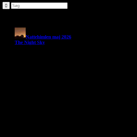
Seneste nyheder:
Nattehimlen maj 2026
The Night Sky
Om Brorfelde Astronomiske Vennekreds
På det historiske og fredede Observatorium med den smukke
placering midt i de Sjællandske Alper, finder du Brorfelde
Astronomiske Vennekreds, der siden sin stiftelse i 1994 har været en
aktiv amatørastronomisk forening på stedet.
Foreningen tilbyder en bred vifte af aktiviteter indenfor det
astronomiske felt. Har du interessen, men synes du at mangle viden,
tilbyder foreningen også forskellige begynderhold.
Hos Brorfelde Astronomiske Vennekreds vil der altid være nogen til
at tage godt imod dig - uanset om du er erfaren eller nybegynder.
Følg vores gruppe på facebook: