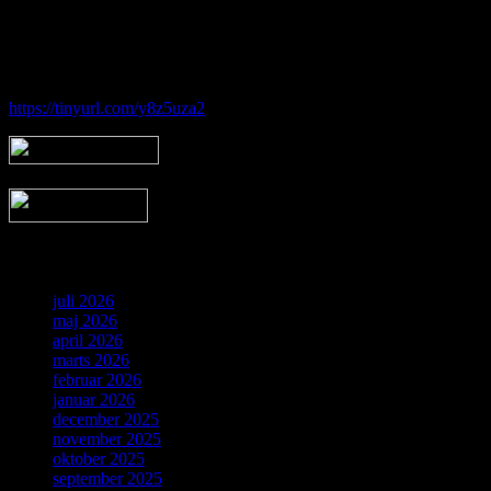
Hos Brorfelde Astronomiske Vennekreds vil der altid være nogen til
at tage godt imod dig - uanset om du er erfaren eller nybegynder.
Følg vores gruppe på facebook:
https://tinyurl.com/y8z5uza2
Arkiv
juli 2026
maj 2026
april 2026
marts 2026
februar 2026
januar 2026
december 2025
november 2025
oktober 2025
september 2025