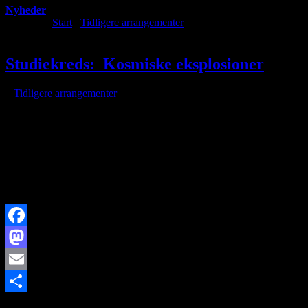
Nyheder
Du er her:
Start
/
Tidligere arrangementer
/
Studiekreds: Kosmiske
eksplosioner
Studiekreds: Kosmiske eksplosioner
/
i
Tidligere arrangementer
/
af
DATO & TID:
Onsdag 4. april 2018 kl. 19
STED
: Astronomernes Hus, Brorfelde
BESKRIVELSE:
Kosmiske eksplosioner v. Bent Pedersen
ANDEN INFO:
–
Facebook
Mastodon
Email
https://www.brorfelde.eu/wp-content/uploads/2017/11/arr-100.png
Share