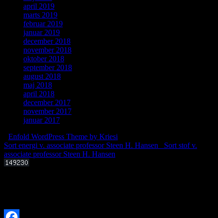
april 2019
marts 2019
februar 2019
januar 2019
december 2018
november 2018
oktober 2018
september 2018
august 2018
maj 2018
april 2018
december 2017
november 2017
januar 2017
-
Enfold WordPress Theme by Kriesi
Sort energi v. associate professor Steen H. Hansen
Sort stof v.
associate professor Steen H. Hansen
Offentligt foredrag 3. september 2025 kl. 19.00
Kan livets molekylære byggesten dannes i det interstellare rum?