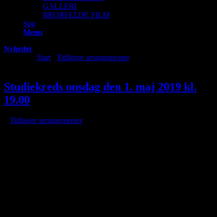
GALLERI
BRORFELDE FILM
Søg
Menu
Nyheder
Du er her:
Start
/
Tidligere arrangementer
/
Studiekreds onsdag den
1. maj 2019 kl. 19.00
Studiekreds onsdag den 1. maj 2019 kl.
19.00
/
i
Tidligere arrangementer
/
af
v. Mogens Bohl Pedersen
4. gang: Modeller for Universets oprindelse og død
Onsdag 1. maj: Modeller for Universets oprindelse og død
.
Teorier for Universets oprindelse og de målinger der har
banebrydende
betydning for vores nuværende model. Hvad der ikke er blevet målt
endnu,