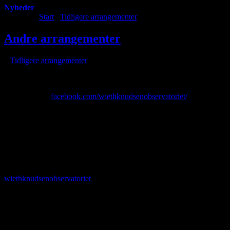
Nyheder
Du er her:
Start
/
Tidligere arrangementer
/
Andre arrangementer
Andre arrangementer
/
i
Tidligere arrangementer
/
af
Åbent hus på Wieth-Knudsen Observatoriet
Wieth-Knudsen Observatoriet holder som sædvanlig åbent hus den and
facebookside:
facebook.com/
wiethknudsenobservatoriet/
Efterår i Lejet
Efterår i Lejet
er en kampagne for at vise at der også sker noget i Ti
medlem. Observatoriet holder åbent om aftenen
onsdag 16. oktober.
20:30 dukker
Månen
frem på østhimlen. Herudover kan vi se et udva
indeholder flere hundrede tusinde stjerner. Der er gratis adgang og 
kan komme mange gæster. I 2016 kom der omkring 90, og vi var førs
ved 2-tiden. Ellers slutter vi planmæssigt ved 23-24-tiden. Vi anbefal
wiethknudsenobservatoriet
. Yderliger oplysninger hos Michael Quaa
Stjernehimlen over Skjoldungernes land
I samarbejde med
Nationalparken Skjoldungernes Land
stiller vi tra
skilt ved Frederiksborgvej, rute 6. Her er der kun meget lidt forstyrrend