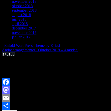
november 2018
oktober 2018
september 2018
august 2018
maj 2018
april 2018
december 2017
november 2017
januar 2017
-
Enfold WordPress Theme by Kriesi
Andre arrangementer
Oktober 2019 – 4 møder
Offentligt foredrag 3. september 2025 kl. 19.00
Kan livets molekylære byggesten dannes i det interstellare rum?
Facebook
Mastodon
Email