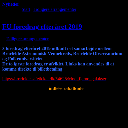
Nyheder
Du er her:
Start
/
Tidligere arrangementer
/
FU foredrag efteråret
2019
FU foredrag efteråret 2019
/
i
Tidligere arrangementer
/
af
3 foredrag efteråret 2019 udbudt i et samarbejde mellem
Brorfelde Astronomisk Vennekreds, Brorfelde Observatorium
og Folkeuniversitetet
De to første foredrag er afviklet. Links kan anvendes til at
komme direkte til billetbetaling
https://brorfelde.safeticket.dk/54625/Mod_fjerne_galakser
Er du medlem, så husk at
indløse rabatkode
Mod fjerne galakser – Johan Fynbo
Onsdag den 13. november 2019
Mælkevejen kan måles og vejes, og mennesket søger endnu længere
ud i Universet. Astronomens udstyr er blevet langt mere avanceret
og data flyver Jorden rundt på et splitsekund. Kom og hør, hvordan