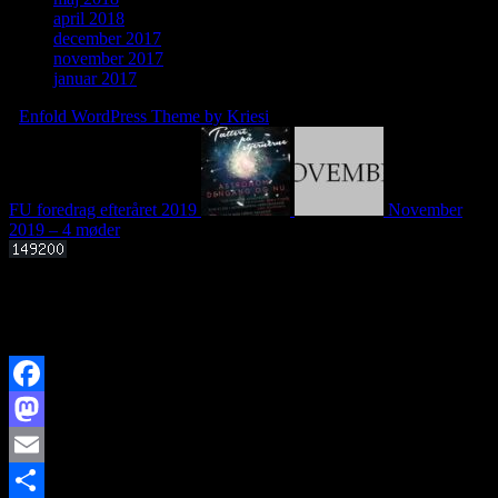
april 2018
december 2017
november 2017
januar 2017
-
Enfold WordPress Theme by Kriesi
FU foredrag efteråret 2019
November
2019 – 4 møder
Offentligt foredrag 3. september 2025 kl. 19.00
Kan livets molekylære byggesten dannes i det interstellare rum?
Facebook
Mastodon
Email