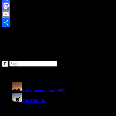
Facebook
Mastodon
Email
http://www.brorfelde.eu/wp-content/uploads/2017/11/bav-
Share
favicon.png
0
0
http://www.brorfelde.eu/wp-
content/uploads/2017/11/bav-favicon.png
2024-01-05
18:07:22
2024-04-24 09:57:44
FU foredrag foråret 2024 - beskrivelse
SØG
Seneste nyheder:
Nattehimlen august 2026
The Night Sky
Om Brorfelde Astronomiske Vennekreds