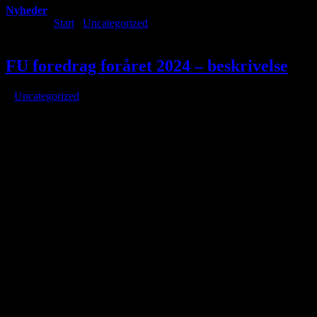
Nyheder
Du er her:
Start
/
Uncategorized
/
FU foredrag foråret 2024 –
beskrivelse
FU foredrag foråret 2024 – beskrivelse
/
i
Uncategorized
/
af
FOREDRAG FORÅRET 2024
Foreningens foredrag er blevet til i et samarbejde med
Observatoriet og Tølløse Folkeuniversitet.
Medlemmer kan få rabat ved at anvende koden
i NYHEDSBREVET
ved bestilling af billetter.
Direkte link til bestilling af billetter via Observatoriet ved hver
beskrivelse af foredragene.
Billetter kan allerede bestilles nu til alle foredrag
.
Foredragene kan kun bestilles enkeltvis
.