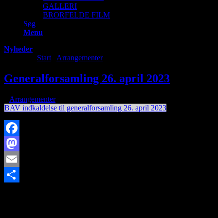
GALLERI
BRORFELDE FILM
Søg
Menu
Nyheder
Du er her:
Start
/
Arrangementer
/
Generalforsamling 26. april 2023
Generalforsamling 26. april 2023
/
i
Arrangementer
/
af
BAV indkaldelse til generalforsamling 26. april 2023
Facebook
Mastodon
Email
http://www.brorfelde.eu/wp-content/uploads/2017/11/bav-
Share
favicon.png
0
0
http://www.brorfelde.eu/wp-
content/uploads/2017/11/bav-favicon.png
2023-04-06
12:25:05
2023-04-06 12:27:03
Generalforsamling 26. april 2023