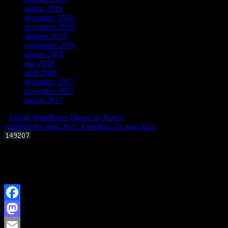
januar 2019
december 2018
november 2018
oktober 2018
september 2018
august 2018
maj 2018
april 2018
december 2017
november 2017
januar 2017
-
Enfold WordPress Theme by Kriesi
Nattehimlen april 2023
Foredrag 10. maj 2023
Offentligt foredrag 3. september 2025 kl. 19.00
Kan livets molekylære byggesten dannes i det interstellare rum?
Facebook
Mastodon