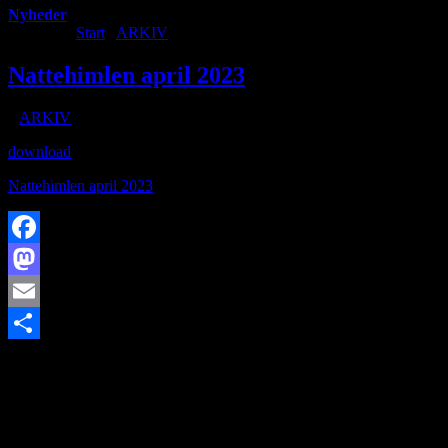
Nyheder
Du er her:
Start
/
ARKIV
/
Nattehimlen april 2023
Nattehimlen april 2023
/
i
ARKIV
/
af
download
Nattehimlen april 2023
Facebook
Mastodon
Email
https://www.brorfelde.eu/wp-content/uploads/2018/12/baggrund-
Share
foredrag.jpg
254
180
http://www.brorfelde.eu/wp-
content/uploads/2017/11/bav-favicon.png
2023-04-06
10:14:02
2023-05-03 17:18:19
Nattehimlen april 2023
SØG