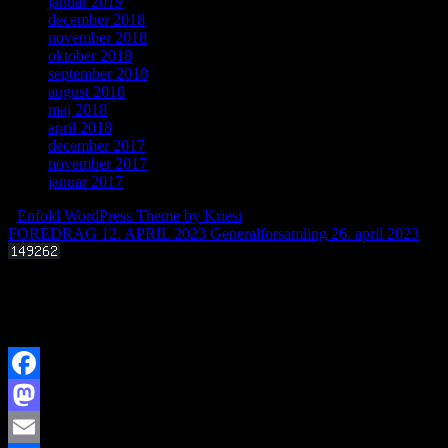
januar 2019
december 2018
november 2018
oktober 2018
september 2018
august 2018
maj 2018
april 2018
december 2017
november 2017
januar 2017
-
Enfold WordPress Theme by Kriesi
FOREDRAG 12. APRIL 2023
Generalforsamling 26. april 2023
Offentligt foredrag 3. september 2025 kl. 19.00
Kan livets molekylære byggesten dannes i det interstellare rum?
Facebook
Mastodon