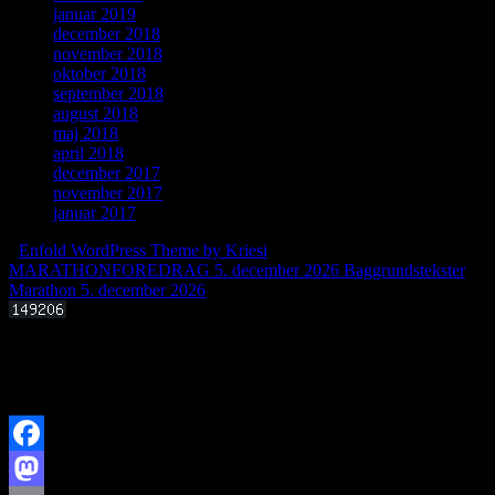
januar 2019
december 2018
november 2018
oktober 2018
september 2018
august 2018
maj 2018
april 2018
december 2017
november 2017
januar 2017
-
Enfold WordPress Theme by Kriesi
MARATHONFOREDRAG 5. december 2026
Baggrundstekster
Marathon 5. december 2026
Offentligt foredrag 3. september 2025 kl. 19.00
Kan livets molekylære byggesten dannes i det interstellare rum?
Facebook