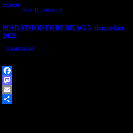
Nyheder
Du er her:
Start
/
Uncategorized
/
MARATHONFOREDRAG 5.
december 2026
MARATHONFOREDRAG 5. december
2026
/
i
Uncategorized
/
af
Når aftalerne er truffet, lægges titler og beskrivelser ud her.
Facebook
Mastodon
Email
http://www.brorfelde.eu/wp-content/uploads/2017/11/bav-
Share
favicon.png
0
0
http://www.brorfelde.eu/wp-
content/uploads/2017/11/bav-favicon.png
2026-07-08
16:38:06
2026-07-08 16:38:06
MARATHONFOREDRAG 5.
december 2026