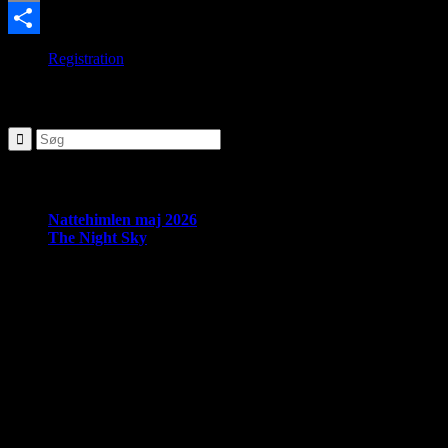
Email
Share
Registration
SØG
Seneste nyheder:
Nattehimlen maj 2026
The Night Sky
Om Brorfelde Astronomiske Vennekreds
På det historiske og fredede Observatorium med den smukke
placering midt i de Sjællandske Alper, finder du Brorfelde
Astronomiske Vennekreds, der siden sin stiftelse i 1994 har været en
aktiv amatørastronomisk forening på stedet.
Foreningen tilbyder en bred vifte af aktiviteter indenfor det
astronomiske felt. Har du interessen, men synes du at mangle viden,
tilbyder foreningen også forskellige begynderhold.