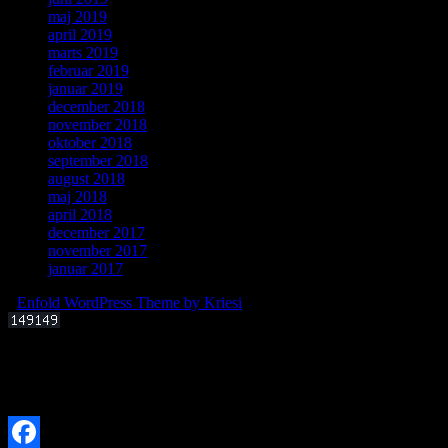
maj 2019
april 2019
marts 2019
februar 2019
januar 2019
december 2018
november 2018
oktober 2018
september 2018
august 2018
maj 2018
april 2018
december 2017
november 2017
januar 2017
-
Enfold WordPress Theme by Kriesi
Offentligt foredrag 3. september 2025 kl. 19.00
Kan livets molekylære byggesten dannes i det interstellare rum?