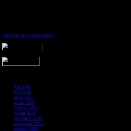
Hos Brorfelde Astronomiske Vennekreds vil der altid være nogen til
at tage godt imod dig - uanset om du er erfaren eller nybegynder.
Følg vores gruppe på facebook:
https://tinyurl.com/y8z5uza2
Arkiv
juli 2026
maj 2026
april 2026
marts 2026
februar 2026
januar 2026
december 2025
november 2025
oktober 2025