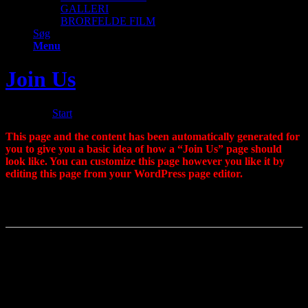
GALLERI
BRORFELDE FILM
Søg
Menu
Join Us
Du er her:
Start
/
Join Us
This page and the content has been automatically generated for
you to give you a basic idea of how a “Join Us” page should
look like. You can customize this page however you like it by
editing this page from your WordPress page editor.
If you end up changing the URL of this page then make sure to
update the URL value in the settings menu of the plugin.
Free Membership
You get unlimited access to free membership content
Price: Free!