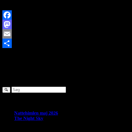
26. november Astrobilleder
Facebook
Mastodon
Email
http://www.brorfelde.eu/wp-content/uploads/2017/11/bav-
Share
favicon.png
0
0
http://www.brorfelde.eu/wp-
content/uploads/2017/11/bav-favicon.png
2025-07-05
13:40:42
2025-12-01 00:05:17
Møder 2. halvår 2025
SØG
Seneste nyheder:
Nattehimlen maj 2026
The Night Sky
Om Brorfelde Astronomiske Vennekreds