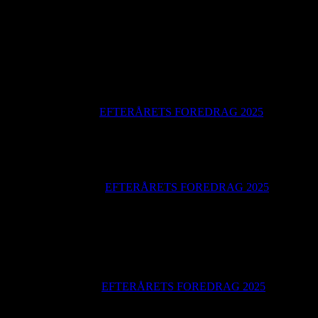
30. juli Ingen indlæg
06. august Dwarf 3
13, august Perseiderne
20. august Teknikaften
27. august Efterårets stjernehimmel
03. september
EFTERÅRETS FOREDRAG 2025
07. september Åbent Hus 11-16
10. september Introaften for nye medlemmer
17. september Teknikaften
24. september Kommende solformørkelsesture GS
01. oktober
EFTERÅRETS FOREDRAG 2025
08. oktober Dwarf3 – NJT
15. oktober Aftenens stjernehimmel
22. oktober Teknikaften
29. oktober AI prompt – TRJ
November 2025
05. november
EFTERÅRETS FOREDRAG 2025
12. november Vinterhimlens stjerner
19. november Teknikaften