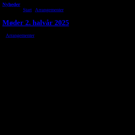
Nyheder
Du er her:
Start
/
Arrangementer
/
Møder 2. halvår 2025
Møder 2. halvår 2025
/
i
Arrangementer
/
af
Møder 2. halvår 2025
Med mindre andet er anført begynder
møderne onsdage kl. 19.00.
Medlemsmøder afvikles i nr. 13.
Se mere under ARRANGEMENTER
December 2025
03. december Astrofotobehandling
10. december Julehygge – årets sidste medlemsmøde
13. december Marathonforedrag nr.15 kl. 11-18
02. juli Ingen indlæg
09. juli Ingen indlæg
16. juli Ingen indlæg
23. juli Ingen indlæg