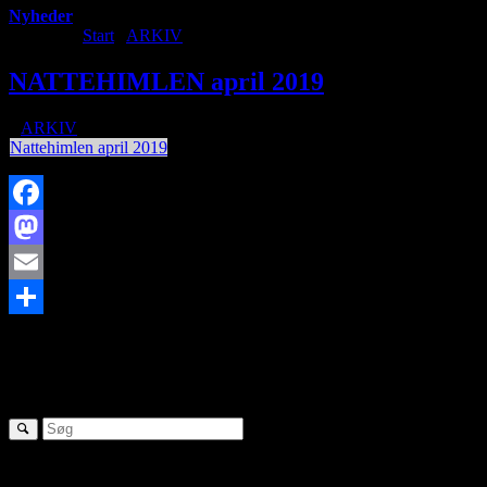
Nyheder
Du er her:
Start
/
ARKIV
/
NATTEHIMLEN april 2019
NATTEHIMLEN april 2019
/
i
ARKIV
/
af
Nattehimlen april 2019
Facebook
Mastodon
Email
https://www.brorfelde.eu/wp-content/uploads/2018/07/lunar-eclipse
Share
15:43:07
NATTEHIMLEN april 2019
SØG
Seneste nyheder: