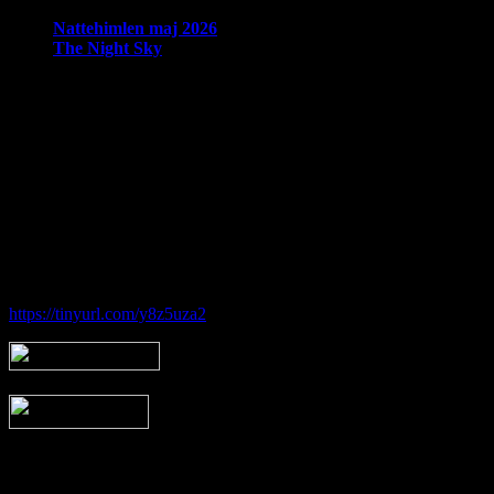
Nattehimlen maj 2026
The Night Sky
Om Brorfelde Astronomiske Vennekreds
På det historiske og fredede Observatorium med den smukke placering 
amatørastronomisk forening på stedet.
Foreningen tilbyder en bred vifte af aktiviteter indenfor det astronom
Hos Brorfelde Astronomiske Vennekreds vil der altid være nogen til at
Følg vores gruppe på facebook:
https://tinyurl.com/y8z5uza2
Arkiv