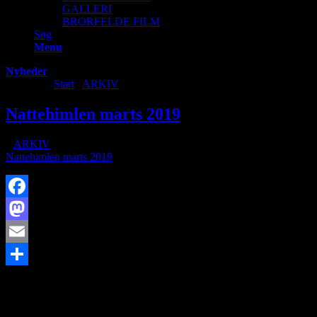
GALLERI
BRORFELDE FILM
Søg
Menu
Nyheder
Du er her:
Start
/
ARKIV
/
Nattehimlen marts 2019
Nattehimlen marts 2019
/
i
ARKIV
/
af
Nattehimlen marts 2019
Facebook
Mastodon
Email
https://www.brorfelde.eu/wp-content/uploads/2018/09/grundlæggende
Share
18:44:35
Nattehimlen marts 2019
SØG