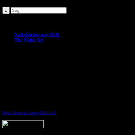
Seneste nyheder:
Nattehimlen maj 2026
The Night Sky
Om Brorfelde Astronomiske Vennekreds
På det historiske og fredede Observatorium med den smukke placering 
amatørastronomisk forening på stedet.
Foreningen tilbyder en bred vifte af aktiviteter indenfor det astronom
Hos Brorfelde Astronomiske Vennekreds vil der altid være nogen til at
Følg vores gruppe på facebook:
https://tinyurl.com/y8z5uza2