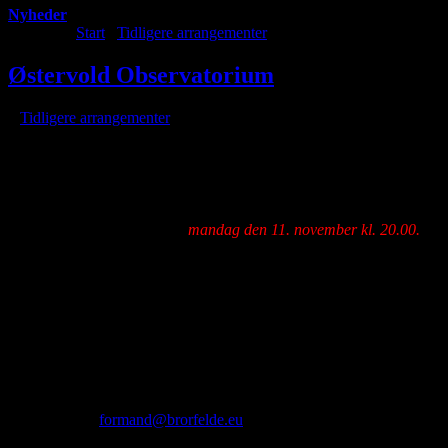
Nyheder
Du er her:
Start
/
Tidligere arrangementer
/
Østervold Observatorium
Østervold Observatorium
/
i
Tidligere arrangementer
/
af
Aftentur til observatoriet på Østervold i
København.
Medlemstur til observatoriet
mandag den 11. november kl. 20.00.
Egen transport.
Vores guide på observatoriet er Michael Quaade.
Det Astronomiske Observatorium på Østervold ligger i Botanisk
Have og hører under Københavns Universitet. Bygningen huser i
dag blandt andet Institut for Naturfagenes Didaktik og til hverdag er
der ikke offentlig adgang til observatoriet.
Tilmelding på
formand@brorfelde.eu