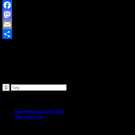
Facebook
Mastodon
Email
https://www.brorfelde.eu/wp-content/uploads/2019/09/stervold-
Share
Observatorium-e1569333243475.png
143
225
http://www.brorfelde.eu/wp-content/uploads/2017/11/bav-
favicon.png
2019-03-02 09:41:18
2019-12-02 18:57:18
Østervold
Observatorium
SØG
Seneste nyheder:
Nattehimlen august 2026
The Night Sky
Om Brorfelde Astronomiske Vennekreds