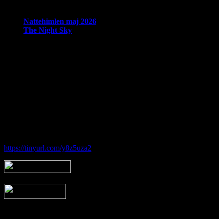
Seneste nyheder:
Nattehimlen maj 2026
The Night Sky
Om Brorfelde Astronomiske Vennekreds
På det historiske og fredede Observatorium med den smukke placering 
amatørastronomisk forening på stedet.
Foreningen tilbyder en bred vifte af aktiviteter indenfor det astronom
Hos Brorfelde Astronomiske Vennekreds vil der altid være nogen til at
Følg vores gruppe på facebook:
https://tinyurl.com/y8z5uza2
Arkiv