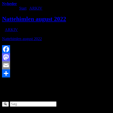
Nyheder
Du er her:
Start
/
ARKIV
/
Nattehimlen august 2022
Nattehimlen august 2022
/
i
ARKIV
/
af
Nattehimlen august 2022
Facebook
Mastodon
Email
https://www.brorfelde.eu/wp-content/uploads/2018/10/stjerneskud-
Share
09:29:35
Nattehimlen august 2022
SØG